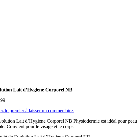
lution Lait d’Hygiene Corporel NB
.99
z le premier à laisser un commentaire.
olution Lait d’Hygiene Corporel NB Physiodermie est idéal pour peau nor
le. Convient pour le visage et le corps.
tité de Evolution Lait d’Hygiene Corporel NB