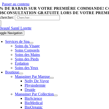
Passer au contenu
0% DE RABAIS SUR VOTRE PREMIÈRE COMMANDE! C
0$
CONSULTATION GRATUITE LORS DE VOTRE PREMI
chercher:
oggle Navigation
Services de Spa
Soins du Visage
Soins Corporels
Soins des Mains
Soins des Pieds
Épilation
Soins des Yeux
Boutique
Magasiner Par Marque
Nelly De Vuyst
Physiodermie
Druide
Magasiner Par Collection
BioScience
BioMedical
BioOrganic