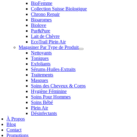
BioFemme
Collection Suisse Biologique
Chrono Repair
Bioaromes
Biolove
Pur&Pure
Lait de Chèvre
EcoTrail Plein Air
Magasiner Par Type de Produit
Nettoyants
Toniques
Exfoliants
Sérums-Huiles-Extraits
Traitements
Masques
Soins des Cheveux & Corps
Hygiène Féminine
Soins Pour Hommes
Soins Bébé
Plein Air
Désinfectants
À Propos
Blog
Contact
Promotions