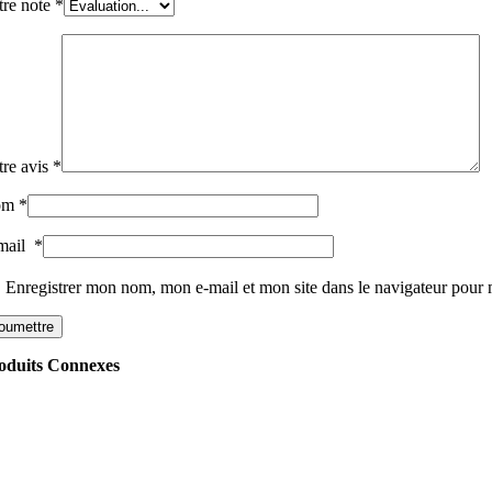
tre note
*
tre avis
*
om
*
mail
*
Enregistrer mon nom, mon e-mail et mon site dans le navigateur pou
oduits Connexes