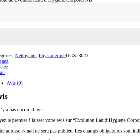
égories:
Nettoyants
,
Physiodermie
UGS:
3022
agez
etez
ail
Avis (0)
vis
n’y a pas encore d’avis.
yez le premier à laisser votre avis sur “Evolution Lait d’Hygiene Corp
tre adresse e-mail ne sera pas publiée.
Les champs obligatoires sont in