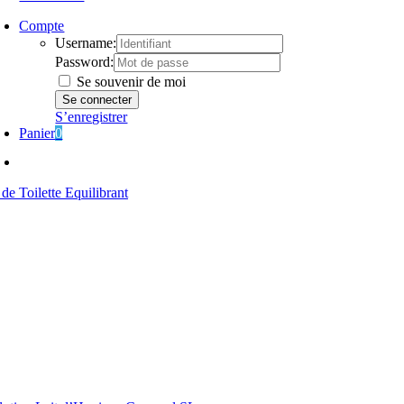
Compte
Username:
Password:
Se souvenir de moi
S’enregistrer
Panier
0
 de Toilette Equilibrant