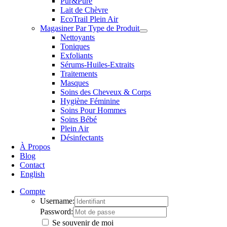
Pur&Pure
Lait de Chèvre
EcoTrail Plein Air
Magasiner Par Type de Produit
Nettoyants
Toniques
Exfoliants
Sérums-Huiles-Extraits
Traitements
Masques
Soins des Cheveux & Corps
Hygiène Féminine
Soins Pour Hommes
Soins Bébé
Plein Air
Désinfectants
À Propos
Blog
Contact
English
Compte
Username:
Password:
Se souvenir de moi