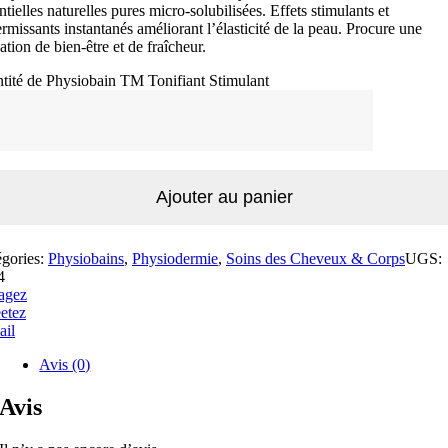
ntielles naturelles pures micro-solubilisées. Effets stimulants et
ermissants instantanés améliorant l’élasticité de la peau. Procure une
ation de bien-être et de fraîcheur.
tité de Physiobain TM Tonifiant Stimulant
Ajouter au panier
égories:
Physiobains
,
Physiodermie
,
Soins des Cheveux & Corps
UGS:
4
agez
etez
ail
Avis (0)
Avis