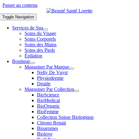
Passer au contenu
Toggle Navigation
Services de Spa
Soins du Visage
Soins Corporels
Soins des Mains
Soins des Pieds
Épilation
Boutique
Magasiner Par Marque
Nelly De Vuyst
Physiodermie
Druide
Magasiner Par Collection
BioScience
BioMedical
BioOrganic
BioFemme
Collection Suisse Biologique
Chrono Repair
Bioaromes
Biolove