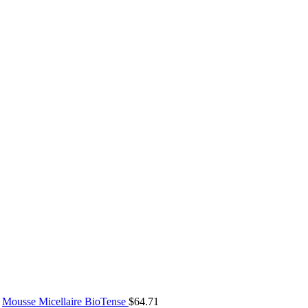
Mousse Micellaire BioTense
$
64.71