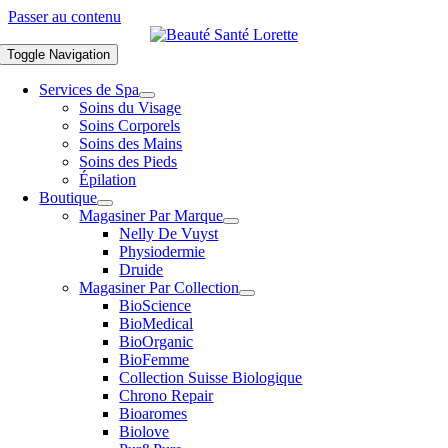
Passer au contenu
Toggle Navigation
Services de Spa
Soins du Visage
Soins Corporels
Soins des Mains
Soins des Pieds
Épilation
Boutique
Magasiner Par Marque
Nelly De Vuyst
Physiodermie
Druide
Magasiner Par Collection
BioScience
BioMedical
BioOrganic
BioFemme
Collection Suisse Biologique
Chrono Repair
Bioaromes
Biolove