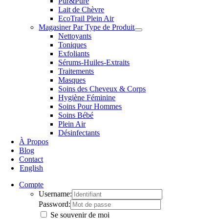
Pur&Pure
Lait de Chèvre
EcoTrail Plein Air
Magasiner Par Type de Produit
Nettoyants
Toniques
Exfoliants
Sérums-Huiles-Extraits
Traitements
Masques
Soins des Cheveux & Corps
Hygiène Féminine
Soins Pour Hommes
Soins Bébé
Plein Air
Désinfectants
À Propos
Blog
Contact
English
Compte
Username:
Password:
Se souvenir de moi