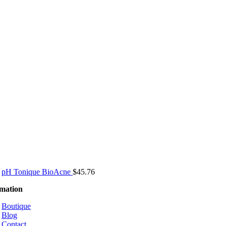
pH Tonique BioAcne
$
45.76
rmation
Boutique
Blog
Contact