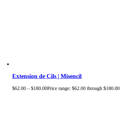
Extension de Cils | Misencil
$
62.00
–
$
180.00
Price range: $62.00 through $180.00