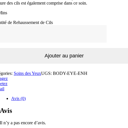
ture des cils est également comprise dans ce soin.
Mins
tité de Rehaussement de Cils
Ajouter au panier
égories:
Soins des Yeux
UGS:
BODY-EYE-ENH
agez
etez
ail
Avis (0)
Avis
Il n’y a pas encore d’avis.