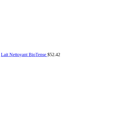
Lait Nettoyant BioTense
$
52.42