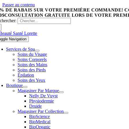
Passer au contenu
0% DE RABAIS SUR VOTRE PREMIÈRE COMMANDE! C
0$
CONSULTATION GRATUITE LORS DE VOTRE PREMI
chercher:
oggle Navigation
Services de Spa
Soins du Visage
Soins Corporels
Soins des Mains
Soins des Pieds
Épilation
Soins des Yeux
Boutique
Magasiner Par Marque
Nelly De Vuyst
Physiodermie
Druide
Magasiner Par Collection
BioScience
BioMedical
BioOrganic