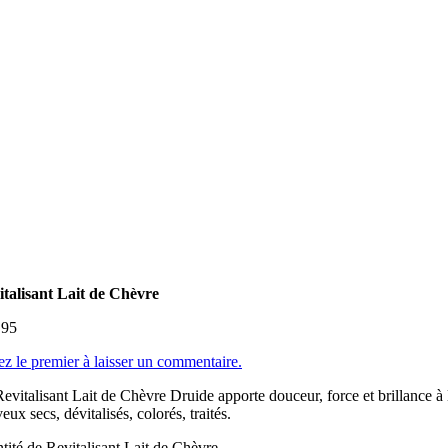
italisant Lait de Chèvre
.95
z le premier à laisser un commentaire.
evitalisant Lait de Chèvre Druide apporte douceur, force et brillance à 
eux secs, dévitalisés, colorés, traités.
tité de Revitalisant Lait de Chèvre