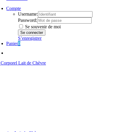
Compte
Username:
Password:
Se souvenir de moi
S’enregistrer
Panier
0
 Corporel Lait de Chèvre