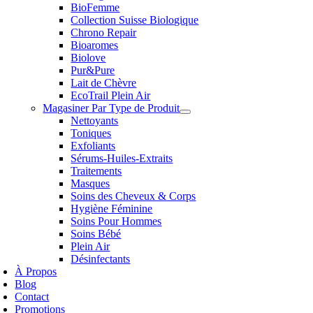
BioFemme
Collection Suisse Biologique
Chrono Repair
Bioaromes
Biolove
Pur&Pure
Lait de Chèvre
EcoTrail Plein Air
Magasiner Par Type de Produit
Nettoyants
Toniques
Exfoliants
Sérums-Huiles-Extraits
Traitements
Masques
Soins des Cheveux & Corps
Hygiène Féminine
Soins Pour Hommes
Soins Bébé
Plein Air
Désinfectants
À Propos
Blog
Contact
Promotions