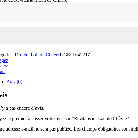
égories:
Druide
,
Lait de Chèvre
UGS:
D-42217
agez
etez
ail
Avis (0)
vis
n’y a pas encore d’avis.
ez le premier à laisser votre avis sur “Revitalisant Lait de Chèvre”
tre adresse e-mail ne sera pas publiée.
Les champs obligatoires sont in