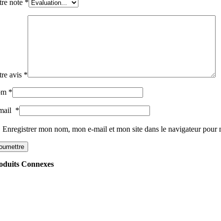
tre note
*
tre avis
*
om
*
mail
*
Enregistrer mon nom, mon e-mail et mon site dans le navigateur pou
oduits Connexes